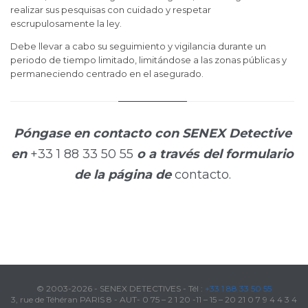
realizar sus pesquisas con cuidado y respetar
escrupulosamente la ley.
Debe llevar a cabo su seguimiento y vigilancia durante un
periodo de tiempo limitado, limitándose a las zonas públicas y
permaneciendo centrado en el asegurado.
Póngase en contacto con SENEX Detective
en
+33 1 88 33 50 55
o a través del formulario
de la página de
contacto.
© 2003-2026 - SENEX DETECTIVES - Tél :
+33 1 88 33 50 55
3, rue de Téhéran PARIS 8 - AUT- 0 75 – 2 1 20 -11 – 15 – 20 21 0 7 9 4 4 3 4