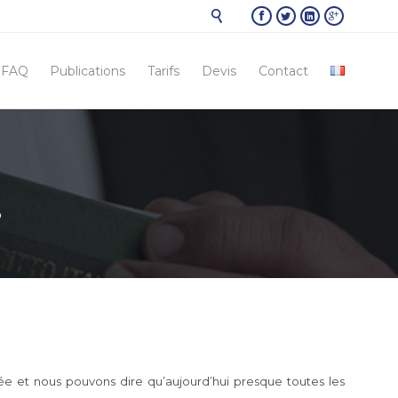





Skip
FAQ
Publications
Tarifs
Devis
Contact
to
conten
s
iée et nous pouvons dire qu’aujourd’hui presque toutes les