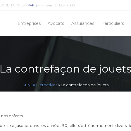
EX DETECTIVES -
PARIS
- lun-sam : 8H30 -19H30
Entreprises
Avocats
Assurances
Particuliers
La contrefaçon de jouet
SENEX Detectives
»
La contrefaçon de jouets
 nos enfants.
 de luxe jusque dans les années 90, elle s’est énormément diversif