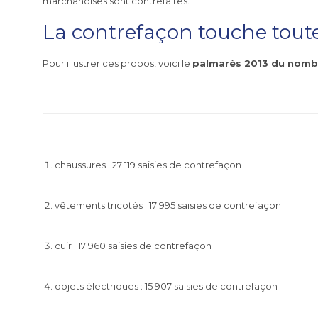
marchandises sont contrefaites.
La contrefaçon touche tout
Pour illustrer ces propos, voici le
palmarès 2013 du nombre
chaussures : 27 119 saisies de contrefaçon
vêtements tricotés : 17 995 saisies de contrefaçon
cuir : 17 960 saisies de contrefaçon
objets électriques : 15 907 saisies de contrefaçon