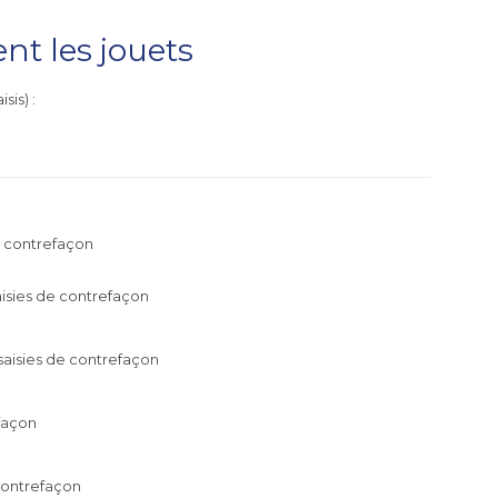
t les jouets
sis) :
de contrefaçon
aisies de contrefaçon
saisies de contrefaçon
efaçon
contrefaçon