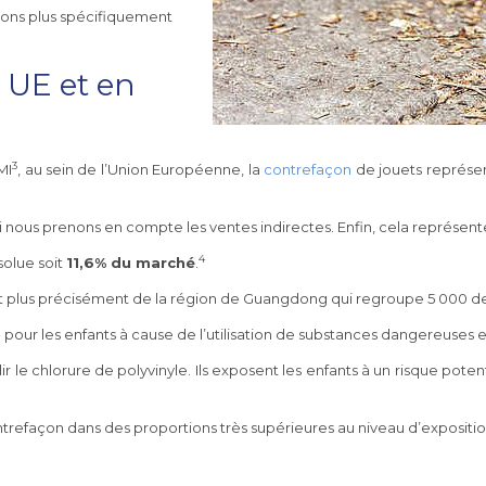
dions plus spécifiquement
 UE et en
3
MI
, au sein de l’Union Européenne, la
contrefaçon
de jouets représen
si nous prenons en compte les ventes indirectes. Enfin, cela représent
4
solue soit
11,6% du marché
.
t plus précisément de la région de Guangdong qui regroupe 5 000 des
e pour les enfants à cause de l’utilisation de substances dangereuses
lir le chlorure de polyvinyle. Ils exposent les enfants à un risque pote
ontrefaçon dans des proportions très supérieures au niveau d’expositi