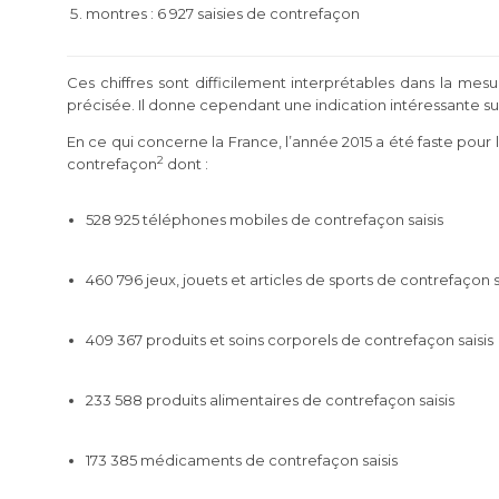
montres : 6 927 saisies de contrefaçon
Ces chiffres sont difficilement interprétables dans la me
précisée. Il donne cependant une indication intéressante su
En ce qui concerne la France, l’année 2015 a été faste pour l
2
contrefaçon
dont :
528 925 téléphones mobiles de contrefaçon saisis
460 796 jeux, jouets et articles de sports de contrefaçon s
409 367 produits et soins corporels de contrefaçon saisis
233 588 produits alimentaires de contrefaçon saisis
173 385 médicaments de contrefaçon saisis