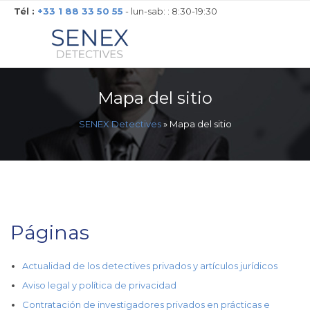
Tél :
+33 1 88 33 50 55
- lun-sab: : 8:30-19:30
Mapa del sitio
SENEX Detectives
»
Mapa del sitio
Páginas
Actualidad de los detectives privados y artículos jurídicos
Aviso legal y política de privacidad
Contratación de investigadores privados en prácticas e