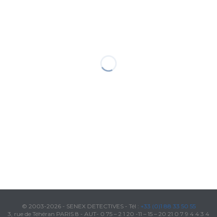
© 2003-2026 - SENEX DETECTIVES - Tél :
+33 (0)1 88 33 50 55
3, rue de Téhéran PARIS 8 - AUT- 0 75 – 2 1 20 -11 – 15 – 20 21 0 7 9 4 4 3 4