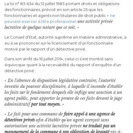
La loi n° 83-634 du 13 juillet 1983 portant droits et obligations
des fonctionnaires, prévoit en son article 25 que les
«
fonctionnaires et agents non titulaires de droit public
ne
une activité privée
peuvent exercer à titre professionnel
lucrative de quelque nature que ce soit. »
Le Conseil d’État, autorité suprême en matière administrative, a
eu à se prononcer sur le licenciement d’un fonctionnaire
motivé par le rapport d’un détective privé.
Dans son arrêt du 16 juillet 2014, celui-ci s’est montré sans
équivoque quant à la recevabilité du rapport d’enquête d’un
détective privé :
« En l’absence de disposition législative contraire, l’autorité
investie du pouvoir disciplinaire, à laquelle il incombe d’établir
les faits sur le fondement desquels elle inflige une sanction à un
agent public, peut apporter la preuve de ces faits devant le juge
administratif
par tout moyen.
»
« Le fait pour une commune de
faire appel à une agence de
détectives privés
afin d’établir qu’un agent exerçait sans
autorisation une activité lucrative privée
ne traduit pas un
manquement de la commune à son obligation de loyauté
vis-à-