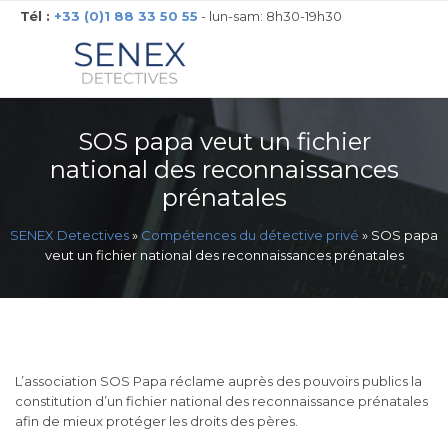
Tél :
+33 (0)1 88 33 50 55
- lun-sam: 8h30-19h30
SOS papa veut un fichier
national des reconnaissances
prénatales
SENEX Detectives
»
Compétences du détective privé
»
SOS papa
veut un fichier national des reconnaissances prénatales
L’association SOS Papa réclame auprès des pouvoirs publics la
constitution d’un fichier national des reconnaissance prénatales
afin de mieux protéger les droits des pères.