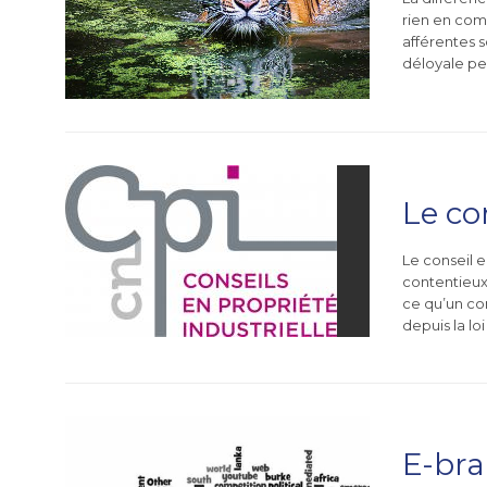
rien en comm
afférentes s
déloyale peu
Le co
Le conseil e
contentieux.
ce qu’un con
depuis la l
E-bra