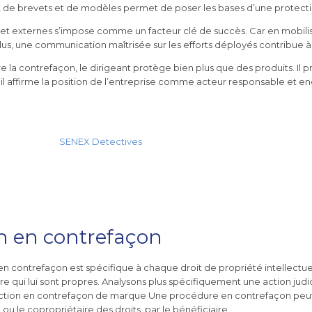
 de brevets et de modèles permet de poser les bases d’une protectio
es et externes s’impose comme un facteur clé de succès. Car en mobili
plus, une communication maîtrisée sur les efforts déployés contribue à r
 la contrefaçon, le dirigeant protège bien plus que des produits. Il p
, il affirme la position de l’entreprise comme acteur responsable et en
SENEX Detectives
»
Lutte anti-contrefaçon
n en contrefaçon
en contrefaçon est spécifique à chaque droit de propriété intellectue
e qui lui sont propres. Analysons plus spécifiquement une action judi
ction en contrefaçon de marque Une procédure en contrefaçon peut
 ou le copropriétaire des droits, par le bénéficiaire…