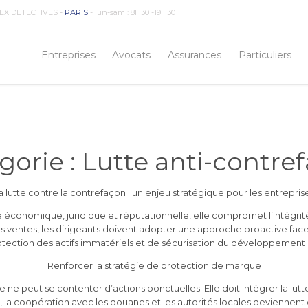
EX DETECTIVES -
PARIS
- lun-sam : 8H30 -19H30
Entreprises
Avocats
Assurances
Particuliers
gorie :
Lutte anti-contre
a lutte contre la contrefaçon : un enjeu stratégique pour les entrepris
économique, juridique et réputationnelle, elle compromet l’intégrité
es ventes, les dirigeants doivent adopter une approche proactive face 
otection des actifs immatériels et de sécurisation du développemen
Renforcer la stratégie de protection de marque
e ne peut se contenter d’actions ponctuelles. Elle doit intégrer la lutt
ne, la coopération avec les douanes et les autorités locales deviennent 