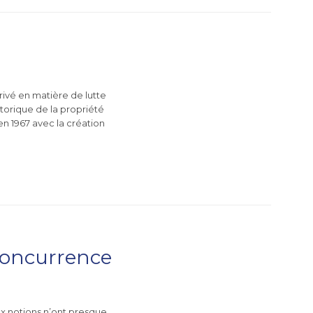
ivé en matière de lutte
storique de la propriété
’en 1967 avec la création
 concurrence
x notions n’ont presque