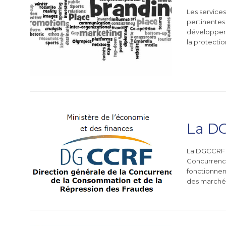
Les service
pertinentes
développeme
la protectio
La DG
La DGCCRF e
Concurrence
fonctionnem
des marchés