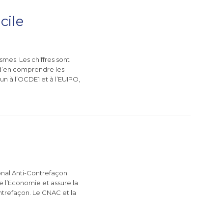
cile
smes. Les chiffres sont
s d’en comprendre les
un à l’OCDE1 et à l’EUIPO,
nal Anti-Contrefaçon.
de l’Economie et assure la
ontrefaçon. Le CNAC et la