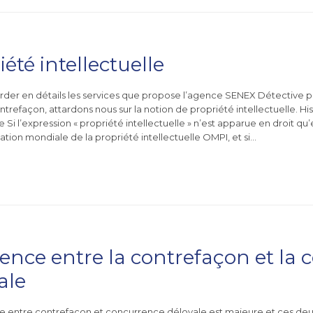
iété intellectuelle
rder en détails les services que propose l’agence SENEX Détective pr
ntrefaçon, attardons nous sur la notion de propriété intellectuelle. Hi
le Si l’expression « propriété intellectuelle » n’est apparue en droit qu
ation mondiale de la propriété intellectuelle OMPI, et si…
rence entre la contrefaçon et la
ale
ce entre contrefaçon et concurrence déloyale est majeure et ces deu