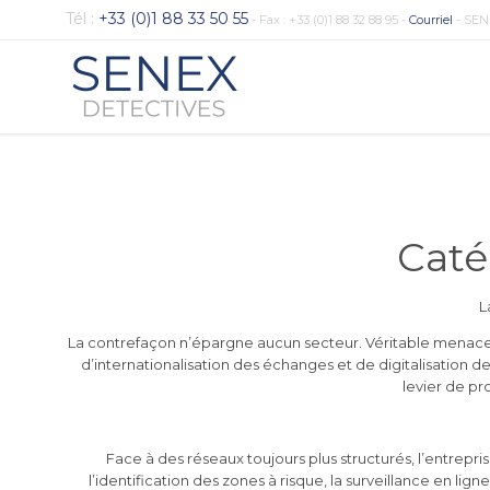
Tél :
+33 (0)1 88 33 50 55
- Fax : +33 (0)1 88 32 88 95 -
Courriel
- SEN
Caté
L
La contrefaçon n’épargne aucun secteur. Véritable menace 
d’internationalisation des échanges et de digitalisation d
levier de pr
Face à des réseaux toujours plus structurés, l’entrepris
l’identification des zones à risque, la surveillance en lig