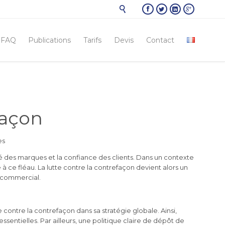





Skip
FAQ
Publications
Tarifs
Devis
Contact
to
conten
façon
es
 des marques et la confiance des clients. Dans un contexte
à ce fléau. La lutte contre la contrefaçon devient alors un
t commercial.
e contre la contrefaçon dans sa stratégie globale. Ainsi,
essentielles. Par ailleurs, une politique claire de dépôt de