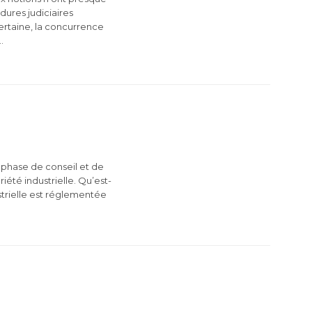
dures judiciaires
certaine, la concurrence
…
en phase de conseil et de
été industrielle. Qu’est-
ustrielle est réglementée