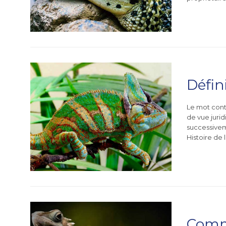
Défin
Le mot contr
de vue juri
successiveme
Histoire de
Comm