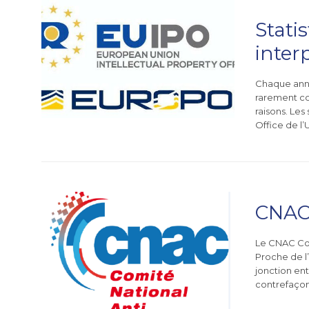
Statis
inter
Chaque année
rarement con
raisons. Les
Office de l
CNAC
Le CNAC Con
Proche de l’
jonction ent
contrefaçon