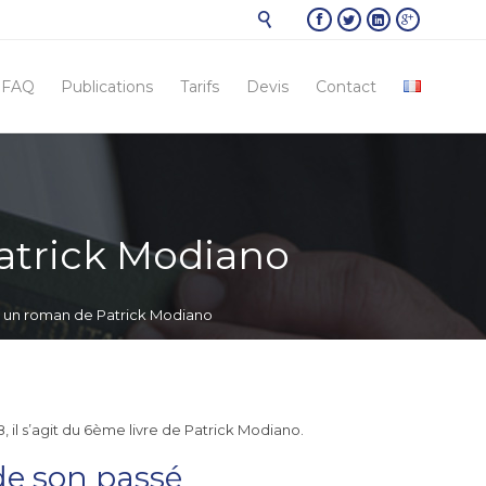





Skip
FAQ
Publications
Tarifs
Devis
Contact
to
conten
atrick Modiano
s un roman de Patrick Modiano
, il s’agit du 6ème livre de Patrick Modiano.
 de son passé