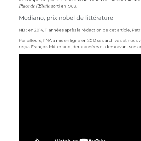
Place de l’Etoile
sorti en 1968.
Modiano, prix nobel de littérature
NB : en 2014, 11 années après la rédaction de cet article, Pat
Par ailleurs, l’INA a mis en ligne en 2012 ses archives et no
reçus François Mitterrand, deux années et demi avant son ac