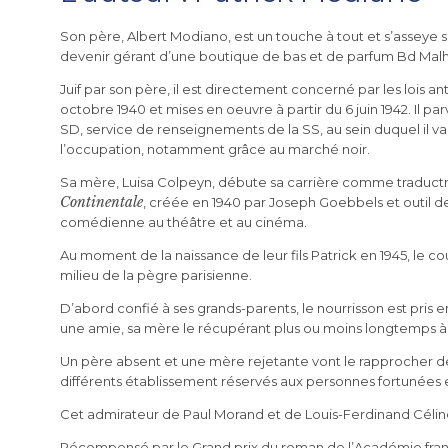
Son père, Albert Modiano, est un touche à tout et s’asseye 
devenir gérant d’une boutique de bas et de parfum Bd Mal
Juif par son père, il est directement concerné par les lois an
octobre 1940 et mises en oeuvre à partir du 6 juin 1942. Il p
SD, service de renseignements de la SS, au sein duquel il v
l’occupation, notamment grâce au marché noir.
Sa mère, Luisa Colpeyn, débute sa carrière comme traduct
Continentale
, créée en 1940 par Joseph Goebbels et outil de
comédienne au théâtre et au cinéma.
Au moment de la naissance de leur fils Patrick en 1945, le c
milieu de la pègre parisienne.
D’abord confié à ses grands-parents, le nourrisson est pris 
une amie, sa mère le récupérant plus ou moins longtemps 
Un père absent et une mère rejetante vont le rapprocher de s
différents établissement réservés aux personnes fortunées et 
Cet admirateur de Paul Morand et de Louis-Ferdinand Céline 
Récompensé par le Grand prix du roman de l’Académie fra