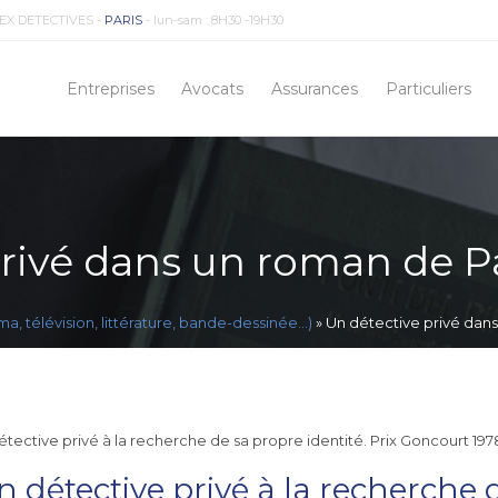
EX DETECTIVES -
PARIS
- lun-sam : 8H30 -19H30
Entreprises
Avocats
Assurances
Particuliers
privé dans un roman de P
ma, télévision, littérature, bande-dessinée...)
»
Un détective privé dan
détective privé à la recherche de sa propre identité. Prix Goncourt 1978
un détective privé à la recherche