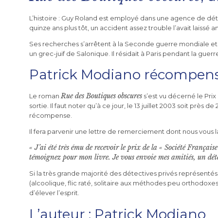
L’histoire : Guy Roland est employé dans une agence de détect
quinze ans plus tôt, un accident assez trouble l’avait laiss
Ses recherches s’arrêtent à la Seconde guerre mondiale et i
un grec-juif de Salonique. Il résidait à Paris pendant la gu
Patrick Modiano récompensé
Rue des Boutiques obscures
Le roman
s’est vu décerné le Prix 
sortie. Il faut noter qu’à ce jour, le 13 juillet 2003 soit près de
récompense.
Il fera parvenir une lettre de remerciement dont nous vous l
« J’ai été très ému de recevoir le prix de la « Société Française
témoignez pour mon livre. Je vous envoie mes amitiés, un dét
Si la très grande majorité des détectives privés représentés
(alcoolique, flic raté, solitaire aux méthodes peu orthodoxe
d’élever l’esprit.
L’auteur : Patrick Modiano