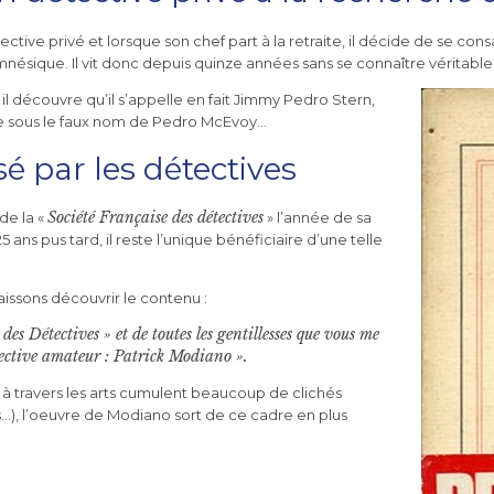
ive privé et lorsque son chef part à la retraite, il décide de se cons
é amnésique. Il vit donc depuis quinze années sans se connaître véritab
l découvre qu’il s’appelle en fait Jimmy Pedro Stern,
erre sous le faux nom de Pedro McEvoy…
 par les détectives
Société Française des détectives
de la «
» l’année de sa
 25 ans pus tard, il reste l’unique bénéficiaire d’une telle
aissons découvrir le contenu :
 des Détectives » et de toutes les gentillesses que vous me
ective amateur : Patrick Modiano ».
 à travers les arts cumulent beaucoup de clichés
s…), l’oeuvre de Modiano sort de ce cadre en plus