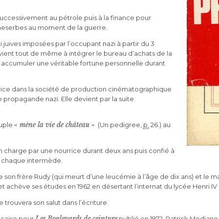
successivement au pétrole puis à la finance pour
heserbes au moment de la guerre.
ti juives imposées par l’occupant nazi à partir du 3
arvient tout de même à intégrer le bureau d’achats de la
a accumuler une véritable fortune personnelle durant
rice dans la société de production cinématographique
 propagande nazi. Elle devient par la suite
« mène la vie de château »
ouple
(
Un pedigree
,
p.
26.) au
en charge par une nourrice durant deux ans puis confié à
à chaque intermède.
on frère Rudy (qui meurt d’une leucémie à l’âge de dix ans) et le marq
achève ses études en 1962 en désertant l’internat du lycée Henri IV où 
trouvera son salut dans l’écriture.
Les Boulevards de ceinture
nçaise pour
publié en 1972, Patrick Modiano e