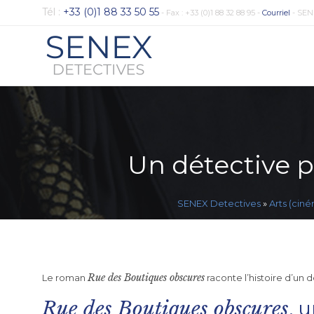
Tél :
+33 (0)1 88 33 50 55
- Fax : +33 (0)1 88 32 88 95 -
Courriel
- SEN
Un détective 
SENEX Detectives
»
Arts (ciné
Rue des Boutiques obscures
Le roman
raconte l’histoire d’un 
Rue des Boutiques obscures
, 