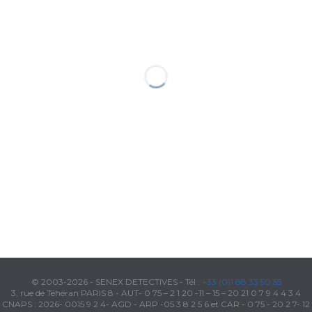
© 2003-2026 - SENEX DETECTIVES - Tél :
+33 (0)1 88 33 50 55
3, rue de Téhéran PARIS 8 - AUT- 0 75 – 2 1 20 -11 – 15 – 20 21 0 7 9 4 4 3 4
CNAPS : 2026- 0015 9 2 4- AGD - ARP -05 3 8 2 5 6 et CAR - 0 75 - 20 2 7- 12